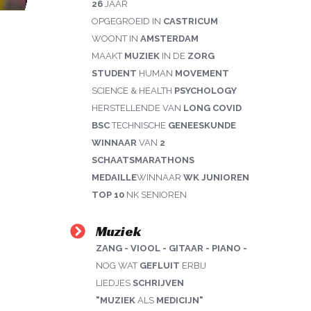
26
JAAR
OPGEGROEID IN
CASTRICUM
WOONT IN
AMSTERDAM
MAAKT
MUZIEK
IN DE
ZORG
STUDENT
HUMAN
MOVEMENT
SCIENCE & HEALTH
PSYCHOLOGY
HERSTELLENDE VAN
LONG COVID
BSC
TECHNISCHE
GENEESKUNDE
WINNAAR
VA
N
2
SCHAATSMARATHONS
MEDAILLE
WINNAAR
WK JUNIOREN
TOP 10
NK SENIOREN
Muziek
ZANG - VIOOL - GITAAR - PIANO -
NOG WAT
GEFLUIT
ERBIJ
LIEDJES
SCHRIJVEN
"MUZIEK
ALS
MEDICIJN"